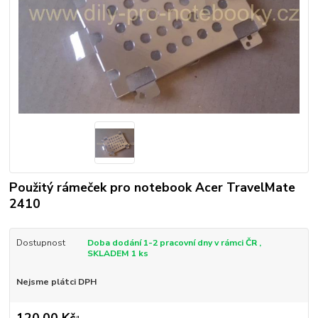
Použitý rámeček pro notebook Acer TravelMate
2410
Dostupnost
Doba dodání 1-2 pracovní dny v rámci ČR ,
SKLADEM 1 ks
Nejsme plátci DPH
120,00 Kč