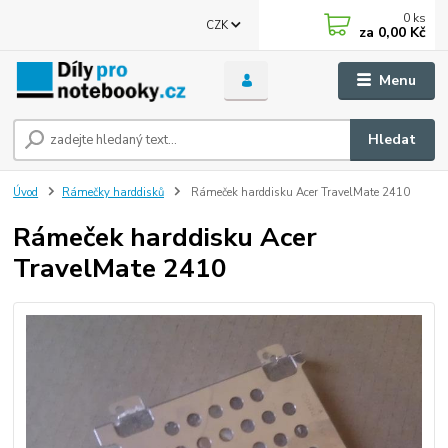
0
ks
CZK
za
0,00 Kč
Menu
Hledat
Úvod
Rámečky harddisků
Rámeček harddisku Acer TravelMate 2410
Rámeček harddisku Acer
TravelMate 2410