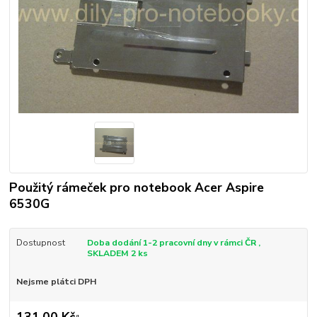
Použitý rámeček pro notebook Acer Aspire
6530G
Dostupnost
Doba dodání 1-2 pracovní dny v rámci ČR ,
SKLADEM 2 ks
Nejsme plátci DPH