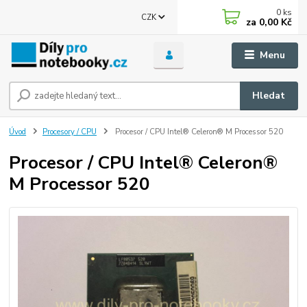
0
ks
CZK
za
0,00 Kč
Menu
Hledat
Úvod
Procesory / CPU
Procesor / CPU Intel® Celeron® M Processor 520
Procesor / CPU Intel® Celeron®
M Processor 520