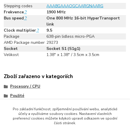
Stepping codes
AAA8G
AAAOG
CAARG
NAARG
Frekvence
?
1900 MHz
Bus speed
?
One 800 MHz 16-bit HyperTransport
link
Clock multiplier
?
9.5
Package
638-pin lidless micro-PGA
AMD Package number
29273
Socket
Socket S1 (S1g1)
Velikost
1.38" x 1.38" / 3.5cm x 3.5cm
Zboží zařazeno v kategoriích
Procesory / CPU
Použité
Socket S1
Pro základní funkčnost, zpříjemnění používání webu, analytické
účely a využíváme soubory cookies. Nastavení vlastních
preferencí cookies můžete kdykoli upravit odkazem ve spodní
části stránek.