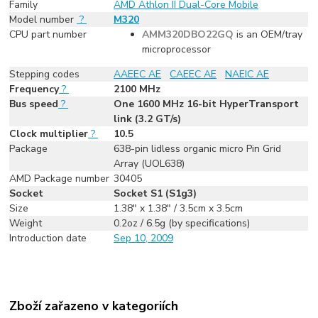
Family
AMD Athlon II Dual-Core Mobile
Model number
?
M320
CPU part number
AMM320DBO22GQ
is an OEM/tray
microprocessor
Stepping codes
AAEEC AE
CAEEC AE
NAEIC AE
Frequency
?
2100 MHz
Bus speed
?
One 1600 MHz 16-bit HyperTransport
link (3.2 GT/s)
Clock multiplier
?
10.5
Package
638-pin lidless organic micro Pin Grid
Array (UOL638)
AMD Package number
30405
Socket
Socket S1 (S1g3)
Size
1.38" x 1.38" / 3.5cm x 3.5cm
Weight
0.2oz / 6.5g (by specifications)
Introduction date
Sep 10, 2009
Zboží zařazeno v kategoriích