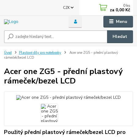
0
ks
CZK
za
0,00 Kč
Menu
Hledat
Úvod
Plastové díly pro notebooky
Acer one ZG5 - přední plastový
rámeček/bezel LCD
Acer one ZG5 - přední plastový
rámeček/bezel LCD
Použitý přední plastový rámeček/bezel LCD pro