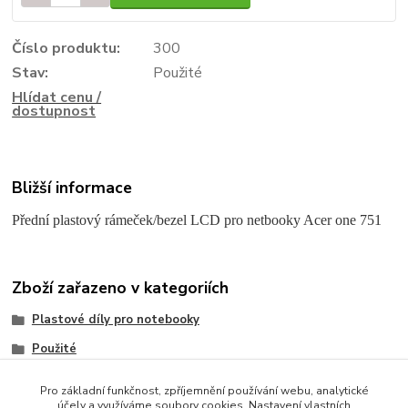
Číslo produktu:
300
Stav:
Použité
Hlídat cenu /
dostupnost
Bližší informace
Přední plastový rámeček/bezel LCD pro netbooky Acer one 751
Zboží zařazeno v kategoriích
Plastové díly pro notebooky
Použité
Acer
Pro základní funkčnost, zpříjemnění používání webu, analytické
účely a využíváme soubory cookies. Nastavení vlastních