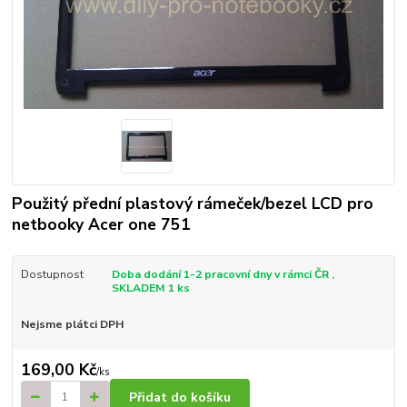
Použitý přední plastový rámeček/bezel LCD pro
netbooky Acer one 751
Dostupnost
Doba dodání 1-2 pracovní dny v rámci ČR ,
SKLADEM 1 ks
Nejsme plátci DPH
169,00 Kč
/
ks
Přidat do košíku