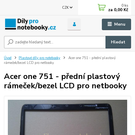
0
ks
CZK
za
0,00 Kč
Menu
Hledat
Úvod
Plastové díly pro notebooky
Acer one 751 - přední plastový
rámeček/bezel LCD pro netbooky
Acer one 751 - přední plastový
rámeček/bezel LCD pro netbooky