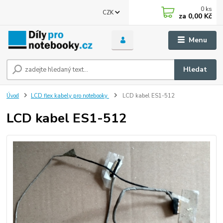
0
ks
CZK
za
0,00 Kč
Menu
Hledat
Úvod
LCD flex kabely pro notebooky
LCD kabel ES1-512
LCD kabel ES1-512