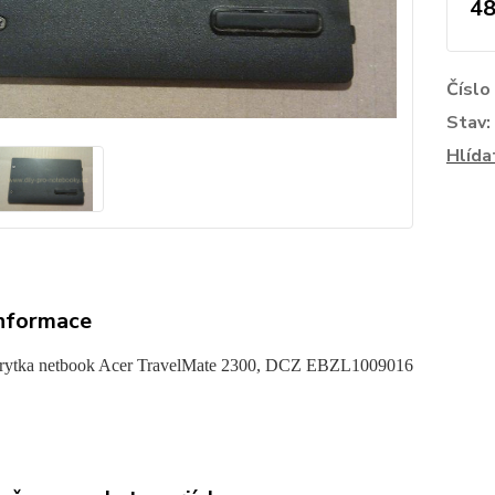
48
Číslo
Stav:
Hlída
informace
krytka netbook Acer TravelMate 2300, DCZ EBZL1009016