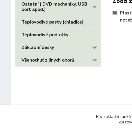
Zboží 
Ostatní ( DVD mechaniky, USB
port apod.)
Plast
note
Teplovodivé pasty (chladiče)
Teplovodivé podložky
Základní desky
Všehochuť z jiných oborů
Pro základní funkč
vlastní
© 2014 - 2025 Díly pro notebooky