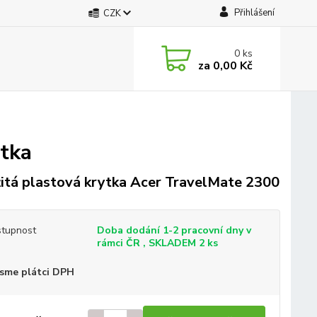
Přihlášení
CZK
0
ks
za
0,00 Kč
ytka
itá plastová krytka Acer TravelMate 2300
tupnost
Doba dodání 1-2 pracovní dny v
rámci ČR , SKLADEM 2 ks
sme plátci DPH