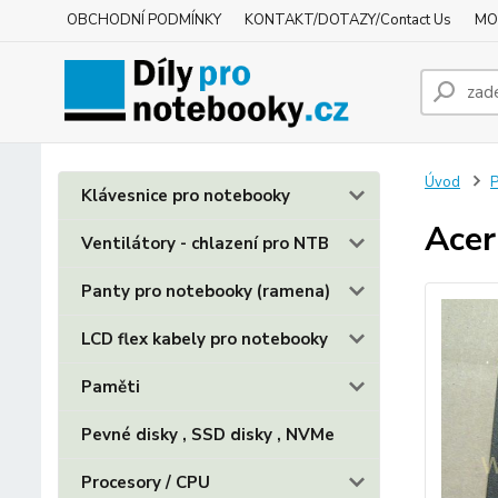
OBCHODNÍ PODMÍNKY
KONTAKT/DOTAZY/Contact Us
MO
Úvod
P
Klávesnice pro notebooky
Acer
Ventilátory - chlazení pro NTB
Panty pro notebooky (ramena)
LCD flex kabely pro notebooky
Paměti
Pevné disky , SSD disky , NVMe
Procesory / CPU