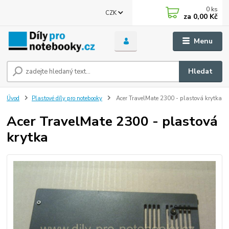
0
ks
CZK
za
0,00 Kč
Menu
Hledat
Úvod
Plastové díly pro notebooky
Acer TravelMate 2300 - plastová krytka
Acer TravelMate 2300 - plastová
krytka