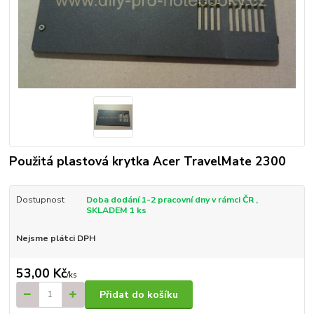
Použitá plastová krytka Acer TravelMate 2300
Dostupnost
Doba dodání 1-2 pracovní dny v rámci ČR ,
SKLADEM 1 ks
Nejsme plátci DPH
53,00 Kč
/
ks
Přidat do košíku