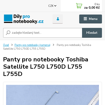
0
ks
CZK
za
0,00 Kč
Menu
Hledat
Úvod
Panty pro notebooky (ramena)
Panty pro notebooky Toshiba
Satellite L750 L750D L755 L755D
Panty pro notebooky Toshiba
Satellite L750 L750D L755
L755D