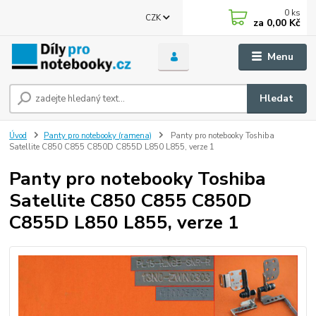
0
ks
CZK
za
0,00 Kč
Menu
Hledat
Úvod
Panty pro notebooky (ramena)
Panty pro notebooky Toshiba
Satellite C850 C855 C850D C855D L850 L855, verze 1
Panty pro notebooky Toshiba
Satellite C850 C855 C850D
C855D L850 L855, verze 1