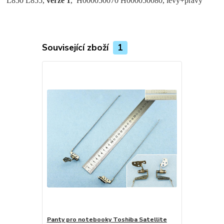
L850 L855,
verze 1
, H000050070 H000050080, levý+pravý
Související zboží
1
Panty pro notebooky Toshiba Satellite