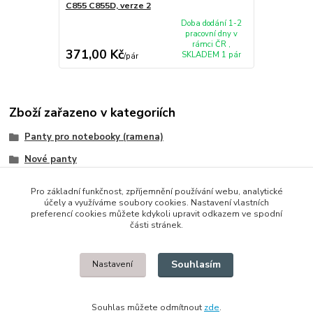
C855 C855D, verze 2
Doba dodání 1-2
pracovní dny v
rámci ČR ,
371,00 Kč
SKLADEM 1 pár
/
pár
Zboží zařazeno v kategoriích
Panty pro notebooky (ramena)
Nové panty
Toshiba
Pro základní funkčnost, zpříjemnění používání webu, analytické
účely a využíváme soubory cookies. Nastavení vlastních
preferencí cookies můžete kdykoli upravit odkazem ve spodní
části stránek.
© 2014 - 2025 Díly pro notebooky
Souhlasím
Nastavení
Upravit sběr cookies.
Souhlas můžete odmítnout
zde
.