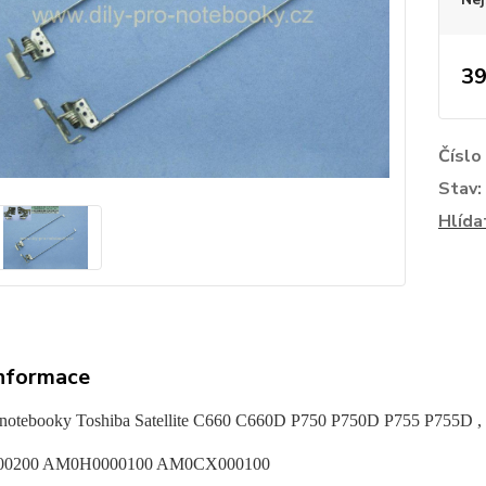
39
Číslo
Stav:
Hlída
informace
 notebooky Toshiba Satellite C660 C660D P750 P750D P755 P755D ,
0200 AM0H0000100 AM0CX000100