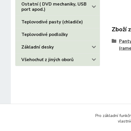
Ostatní ( DVD mechaniky, USB
port apod.)
Teplovodivé pasty (chladiče)
Zboží 
Teplovodivé podložky
Panty
Základní desky
(ram
Všehochuť z jiných oborů
Pro základní funkč
vlastní
© 2014 - 2025 Díly pro notebooky