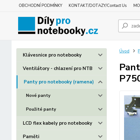
OBCHODNÍ PODMÍNKY
KONTAKT/DOTAZY/Contact Us
MO
Úvod
P
Klávesnice pro notebooky
Pant
Ventilátory - chlazení pro NTB
P75
Panty pro notebooky (ramena)
Nové panty
Použité panty
LCD flex kabely pro notebooky
Paměti