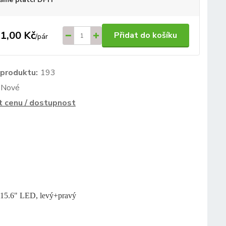
1,00 Kč
Přidat do košíku
/
pár
 produktu:
193
Nové
t cenu / dostupnost
 15.6" LED, levý+pravý