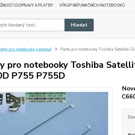
ŽNOSTI DOPRAVY A PLATBY
VÝKUP NEFUNKČNÍCH NOTEBOOKŮ
Hledat
anty pro notebooky (ramena)
Panty pro notebooky Toshiba Satellite
y pro notebooky Toshiba Satel
0D P755 P755D
Nové
C66
Dos
Nej