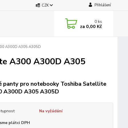
Přihlášení
CZK
0
ks
za
0,00 Kč
 A300 A300D A305 A305D
lite A300 A300D A305
 panty pro notebooky Toshiba Satellite
0 A300D A305 A305D
tupnost
Na vyžádání
sme plátci DPH