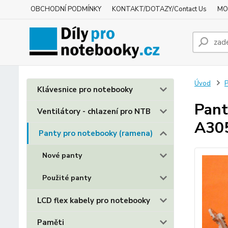
OBCHODNÍ PODMÍNKY
KONTAKT/DOTAZY/Contact Us
MO
Úvod
P
Klávesnice pro notebooky
Pant
Ventilátory - chlazení pro NTB
A30
Panty pro notebooky (ramena)
Nové panty
Použité panty
LCD flex kabely pro notebooky
Paměti