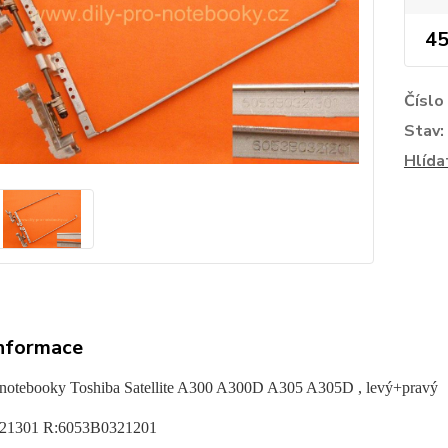
45
Číslo
Stav:
Hlída
informace
 notebooky Toshiba Satellite A300 A300D A305 A305D , levý+pravý
21301 R:6053B0321201