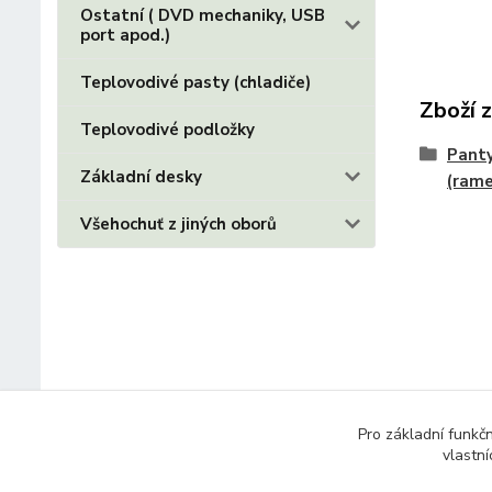
Ostatní ( DVD mechaniky, USB
port apod.)
Teplovodivé pasty (chladiče)
Zboží 
Teplovodivé podložky
Panty
Základní desky
(ram
Všehochuť z jiných oborů
Pro základní funkč
vlastní
© 2014 - 2025 Díly pro notebooky