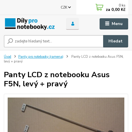
0
ks
CZK
za
0,00 Kč
Menu
Hledat
Úvod
Panty pro notebooky (ramena)
Panty LCD z notebooku Asus F5N,
levý + pravý
Panty LCD z notebooku Asus
F5N, levý + pravý