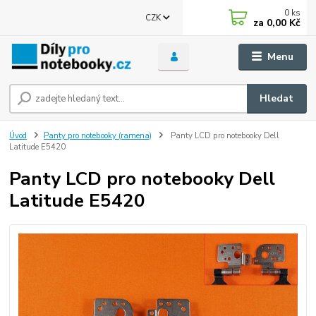
0
ks
CZK
za
0,00 Kč
Menu
Hledat
Úvod
Panty pro notebooky (ramena)
Panty LCD pro notebooky Dell
Latitude E5420
Panty LCD pro notebooky Dell
Latitude E5420