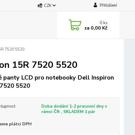
Přihlášení
CZK
0
ks
za
0,00 Kč
15R 7520 5520
ron 15R 7520 5520
 panty LCD pro notebooky Dell Inspiron
 7520 5520
tupnost
Doba dodání 1-2 pracovní dny v
rámci ČR , SKLADEM 1 pár
sme plátci DPH