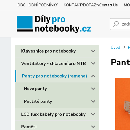
OBCHODNÍ PODMÍNKY
KONTAKT/DOTAZY/Contact Us
MO
Úvod
P
Klávesnice pro notebooky
Pant
Ventilátory - chlazení pro NTB
Panty pro notebooky (ramena)
Nové panty
Použité panty
LCD flex kabely pro notebooky
Paměti