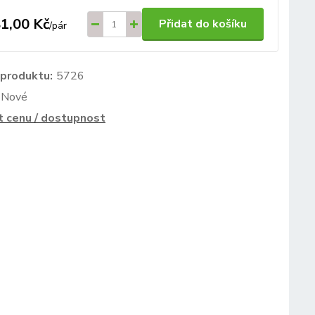
1,00 Kč
Přidat do košíku
/
pár
 produktu:
5726
Nové
t cenu / dostupnost