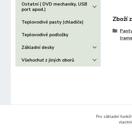
Ostatní ( DVD mechaniky, USB
port apod.)
Zboží 
Teplovodivé pasty (chladiče)
Panty
Teplovodivé podložky
(ram
Základní desky
Všehochuť z jiných oborů
Pro základní funkč
vlastní
© 2014 - 2025 Díly pro notebooky