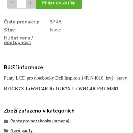
Přidat do košíku
Číslo produktu:
5748
Stav:
Nové
Hlídat cenu /
dostupnost
Bližší informace
Panty LCD pro notebooky Dell Inspiron 14R N4010, levý+pravý
R:1GK7X L:WHC4R R: 1GK7X L: WHC4R FBUM801
Zboží zařazeno v kategoriích
Panty pro notebooky (ramena)
Nové panty