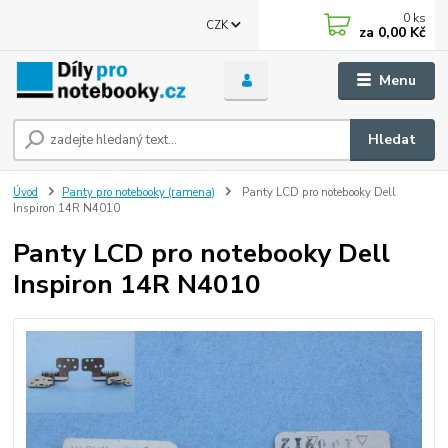
0
ks
CZK
za
0,00 Kč
Menu
Hledat
Úvod
Panty pro notebooky (ramena)
Panty LCD pro notebooky Dell
Inspiron 14R N4010
Panty LCD pro notebooky Dell
Inspiron 14R N4010