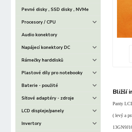
Pevné disky , SSD disky , NVMe
Procesory / CPU
Audio konektory
Napájecí konektory DC
Rámečky harddisků
Plastové díly pro notebooky
Baterie - použité
Bližší 
Síťové adaptéry - zdroje
Panty L
LCD displeje/panely
( levý a pr
Invertory
13GN9J1