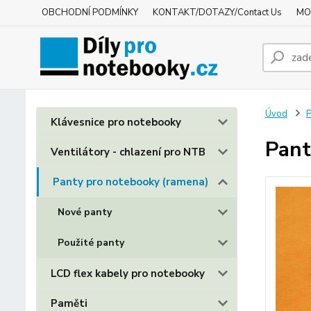
OBCHODNÍ PODMÍNKY
KONTAKT/DOTAZY/Contact Us
MO
Úvod
P
Klávesnice pro notebooky
Pan
Ventilátory - chlazení pro NTB
Panty pro notebooky (ramena)
Nové panty
Použité panty
LCD flex kabely pro notebooky
Paměti