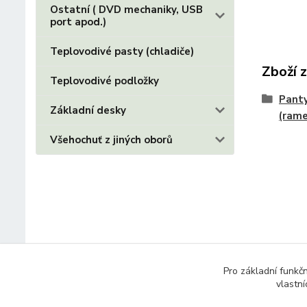
Ostatní ( DVD mechaniky, USB
port apod.)
Teplovodivé pasty (chladiče)
Zboží 
Teplovodivé podložky
Panty
Základní desky
(ram
Všehochuť z jiných oborů
Pro základní funkč
vlastní
© 2014 - 2025 Díly pro notebooky