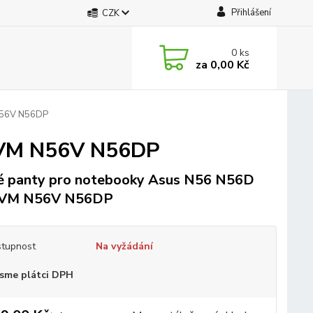
Přihlášení
CZK
0
ks
za
0,00 Kč
N56V N56DP
6VM N56V N56DP
 panty pro notebooky Asus N56 N56D
VM N56V N56DP
tupnost
Na vyžádání
sme plátci DPH