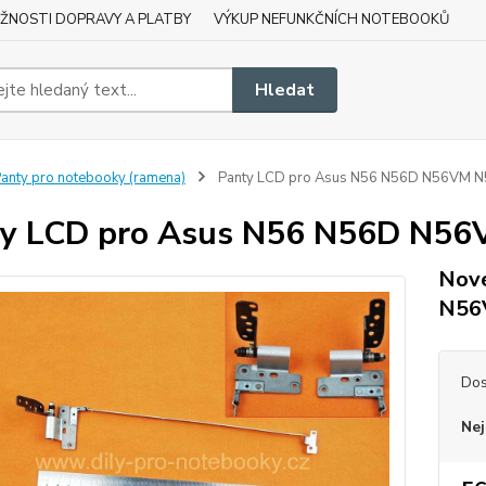
ŽNOSTI DOPRAVY A PLATBY
VÝKUP NEFUNKČNÍCH NOTEBOOKŮ
Hledat
anty pro notebooky (ramena)
Panty LCD pro Asus N56 N56D N56VM 
ty LCD pro Asus N56 N56D N5
Nové
N56
Dos
Nej