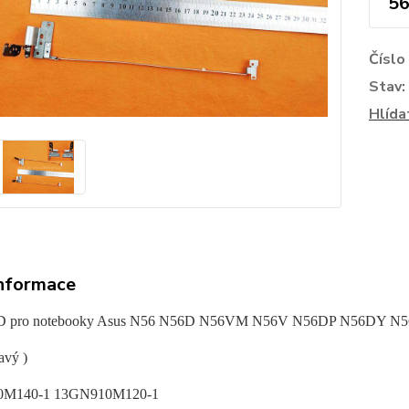
56
Číslo
Stav:
Hlída
informace
CD pro notebooky Asus N56 N56D N56VM N56V N56DP N56DY 
avý )
0M140-1 13GN910M120-1