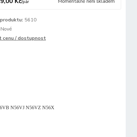
9,00 Kč
Momentálně není skladem
/
pár
 produktu:
5610
Nové
t cenu / dostupnost
N56VB N56VJ N56VZ N56X