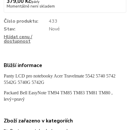
379,00 Kč
/
pár/y
Momentálně není skladem
Číslo produktu:
433
Stav:
Nové
Hlídat cenu /
dostupnost
Bližší informace
Panty LCD pro notebooky Acer Travelmate 5542 5740 5742
5542G 5740G 5742
G
Packard Bell EasyNote TM94 TM85 TM83 TM81 TM80 ,
levý+pravý
Zboží zařazeno v kategoriích