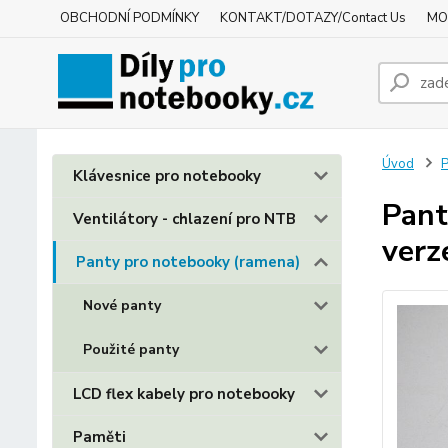
OBCHODNÍ PODMÍNKY
KONTAKT/DOTAZY/Contact Us
MO
Úvod
P
Klávesnice pro notebooky
Pant
Ventilátory - chlazení pro NTB
verz
Panty pro notebooky (ramena)
Nové panty
Použité panty
LCD flex kabely pro notebooky
Paměti