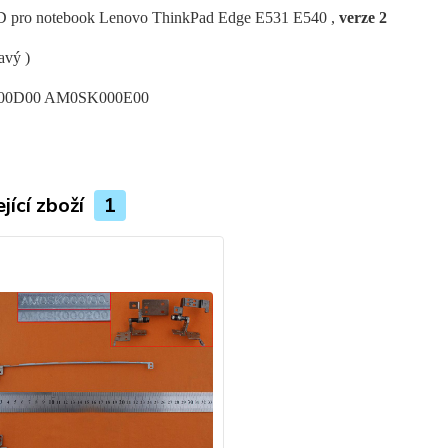
D pro notebook Lenovo ThinkPad Edge E531 E540 ,
verze 2
avý )
0D00 AM0SK000E00
jící zboží
1