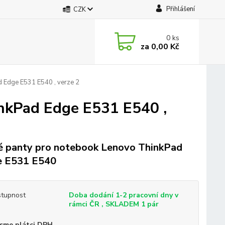
Přihlášení
CZK
0
ks
za
0,00 Kč
 Edge E531 E540 , verze 2
nkPad Edge E531 E540 ,
 panty pro notebook Lenovo ThinkPad
e E531 E540
tupnost
Doba dodání 1-2 pracovní dny v
rámci ČR , SKLADEM 1 pár
sme plátci DPH