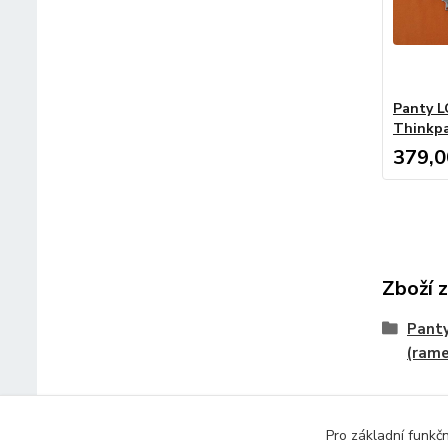
Panty L
Thinkpa
379,0
Zboží 
Panty
(ram
Pro základní funkč