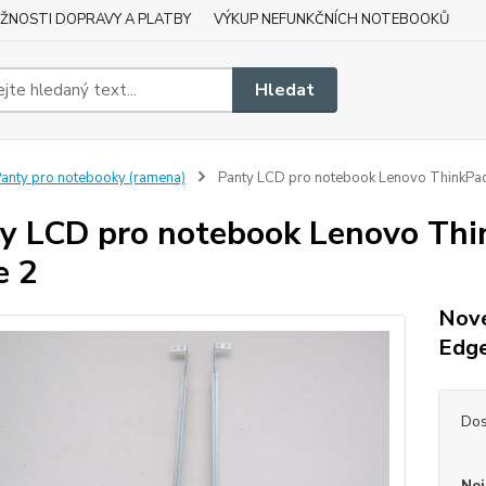
ŽNOSTI DOPRAVY A PLATBY
VÝKUP NEFUNKČNÍCH NOTEBOOKŮ
Hledat
anty pro notebooky (ramena)
Panty LCD pro notebook Lenovo ThinkPad
y LCD pro notebook Lenovo Thi
e 2
Nové
Edg
Dos
Nej