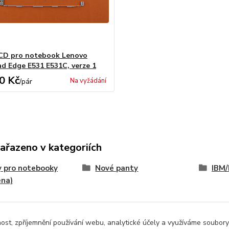
CD pro notebook Lenovo
d Edge E531 E531C, verze 1
0 Kč
Na vyžádání
/
pár
zařazeno v kategoriích
 pro notebooky
Nové panty
IBM/
ena)
nost, zpříjemnění používání webu, analytické účely a využíváme soubory