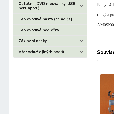
Ostatní ( DVD mechaniky, USB
Panty LC
port apod.)
( levý a pr
Teplovodivé pasty (chladiče)
AM0SK00
Teplovodivé podložky
Základní desky
Souvise
Všehochuť z jiných oborů