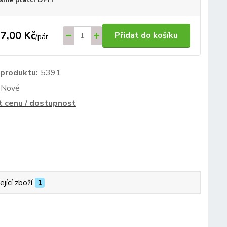
7,00 Kč
Přidat do košíku
/
pár
 produktu:
5391
Nové
t cenu / dostupnost
ející zboží
1