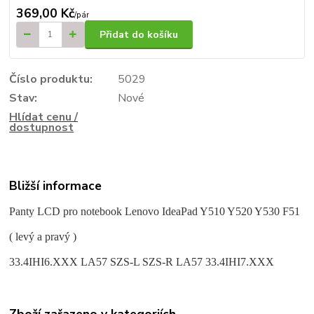
369,00 Kč
/
pár
Přidat do košíku
Číslo produktu:
5029
Stav:
Nové
Hlídat cenu /
dostupnost
Bližší informace
Panty LCD pro notebook Lenovo IdeaPad Y510 Y520 Y530 F51
( levý a pravý )
33.4IHI6.XXX LA57 SZS-L SZS-R LA57 33.4IHI7.XXX