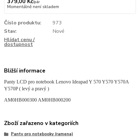
379,00 Kč
/
pár
Momentálně není skladem
Číslo produktu:
973
Stav:
Nové
Hlídat cenu /
dostupnost
Bližší informace
Panty LCD pro notebook Lenovo Ideapad Y 570 Y570 Y570A
Y570P ( levý a pravý )
AM0HB000300 AM0HB000200
Zboží zařazeno v kategoriích
Panty pro notebooky (ramena)