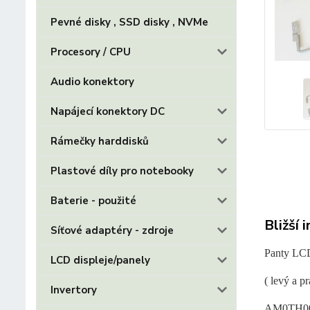
Pevné disky , SSD disky , NVMe
Procesory / CPU
Audio konektory
Napájecí konektory DC
Rámečky harddisků
Plastové díly pro notebooky
Baterie - použité
Bližší 
Síťové adaptéry - zdroje
Panty LC
LCD displeje/panely
( levý a pr
Invertory
AM0TH00