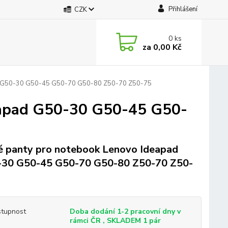
Přihlášení
CZK
0
ks
za
0,00 Kč
d G50-30 G50-45 G50-70 G50-80 Z50-70 Z50-75
eapad G50-30 G50-45 G50-
 panty pro notebook Lenovo Ideapad
30 G50-45 G50-70 G50-80 Z50-70 Z50-
tupnost
Doba dodání 1-2 pracovní dny v
rámci ČR , SKLADEM 1 pár