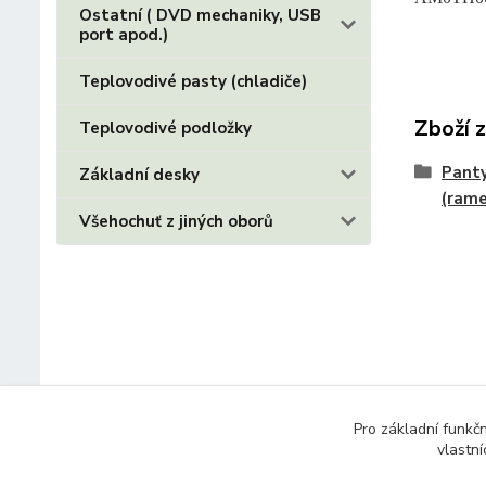
Ostatní ( DVD mechaniky, USB
port apod.)
Teplovodivé pasty (chladiče)
Zboží 
Teplovodivé podložky
Panty
Základní desky
(ram
Všehochuť z jiných oborů
Pro základní funkč
vlastní
© 2014 - 2025 Díly pro notebooky