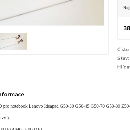
Nej
38
Číslo
Stav:
Hlída
informace
D pro notebook Lenovo Ideapad G50-30 G50-45 G50-70 G50-80 Z50
avý )
0110 AM0TH000210