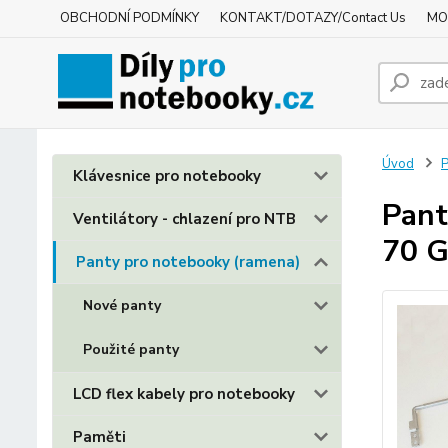
OBCHODNÍ PODMÍNKY
KONTAKT/DOTAZY/Contact Us
MO
Úvod
P
Klávesnice pro notebooky
Pant
Ventilátory - chlazení pro NTB
70 G
Panty pro notebooky (ramena)
Nové panty
Použité panty
LCD flex kabely pro notebooky
Paměti