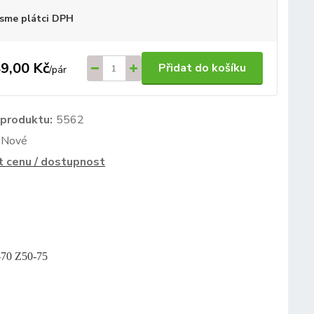
sme plátci DPH
9,00 Kč
Přidat do košíku
/
pár
 produktu:
5562
Nové
t cenu / dostupnost
-70 Z50-75