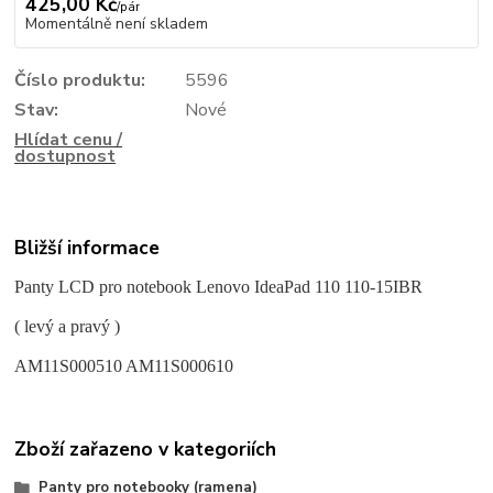
425,00 Kč
/
pár
Momentálně není skladem
Číslo produktu:
5596
Stav:
Nové
Hlídat cenu /
dostupnost
Bližší informace
Panty LCD pro notebook Lenovo IdeaPad 110 110-15IBR
( levý a pravý )
AM11S000510 AM11S000610
Zboží zařazeno v kategoriích
Panty pro notebooky (ramena)