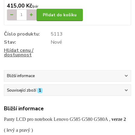
415,00 Kč
/
pár
Přidat do košíku
Číslo produktu:
5113
Stav:
Nové
Hlídat cenu /
dostupnost
Bližší informace
Související zboží
1
Bližší informace
Panty LCD pro notebook Lenovo G585 G580 G580A ,
verze 2
( levý a pravý )