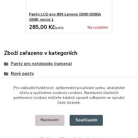
Panty LCD pro IBM Lenovo G580 G580A
G585, verze 1
285,00 Kč
Na vyžádání
/
pár/y
Zboží zařazeno v kategoriích
Panty pro notebooky (ramena)
Nové panty
IBM/Lenovo/Thinkpad
Pro základní funkčnost, zpříjemnění používání webu, analytické
účely a využíváme soubory cookies. Nastavení vlastních
preferencí cookies můžete kdykoli upravit odkazem ve spodní
části stránek.
© 2014 - 2025 Díly pro notebooky
Souhlasím
Nastavení
Upravit sběr cookies.