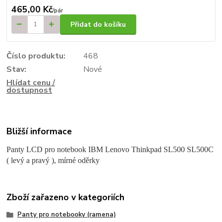
465,00 Kč
/
pár
Přidat do košíku
Číslo produktu:
468
Stav:
Nové
Hlídat cenu /
dostupnost
Bližší informace
Panty LCD pro notebook IBM Lenovo Thinkpad SL500 SL500C
( levý a pravý ), mírné oděrky
Zboží zařazeno v kategoriích
Panty pro notebooky (ramena)