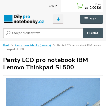
0
ks
CZK
za
0,00 Kč
Menu
Hledat
Úvod
Panty pro notebooky (ramena)
Panty LCD pro notebook IBM Lenovo
Thinkpad SL500
Panty LCD pro notebook IBM
Lenovo Thinkpad SL500