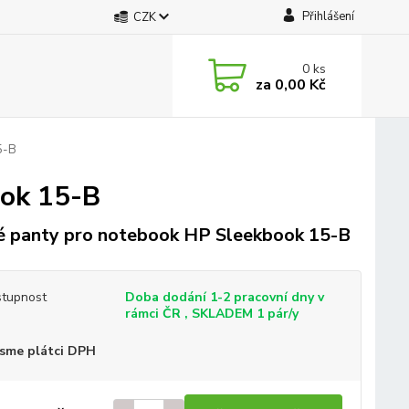
Přihlášení
CZK
0
ks
za
0,00 Kč
5-B
ook 15-B
 panty pro notebook HP Sleekbook 15-B
tupnost
Doba dodání 1-2 pracovní dny v
rámci ČR , SKLADEM 1 pár/y
sme plátci DPH