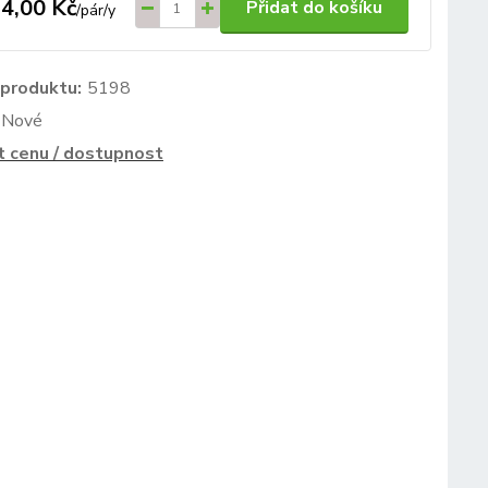
4,00 Kč
Přidat do košíku
/
pár/y
 produktu:
5198
Nové
t cenu / dostupnost