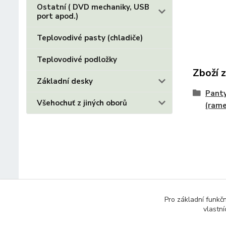
Ostatní ( DVD mechaniky, USB
port apod.)
Teplovodivé pasty (chladiče)
Teplovodivé podložky
Zboží 
Základní desky
Panty
Všehochuť z jiných oborů
(ram
Pro základní funkč
vlastní
© 2014 - 2025 Díly pro notebooky