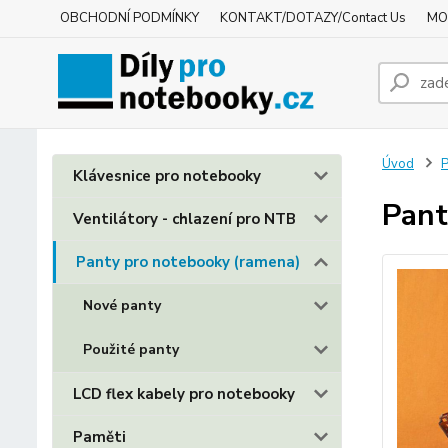
OBCHODNÍ PODMÍNKY
KONTAKT/DOTAZY/Contact Us
MO
Úvod
P
Klávesnice pro notebooky
Pant
Ventilátory - chlazení pro NTB
Panty pro notebooky (ramena)
Nové panty
Použité panty
LCD flex kabely pro notebooky
Paměti