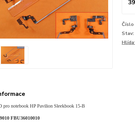
39
Číslo
Stav:
Hlída
informace
 pro notebook HP Pavilion Sleekbook 15-B
9010 FBU36010010