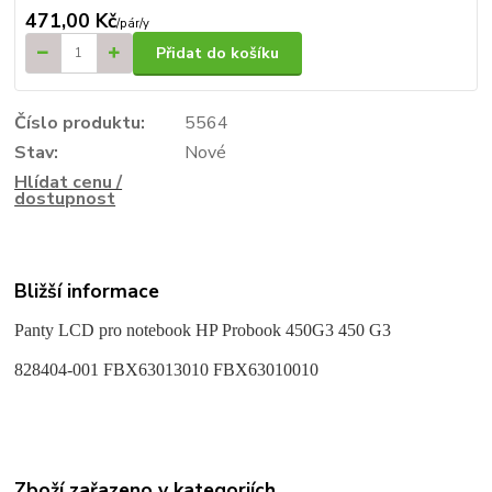
471,00 Kč
/
pár/y
Přidat do košíku
Číslo produktu:
5564
Stav:
Nové
Hlídat cenu /
dostupnost
Bližší informace
Panty LCD pro notebook
HP Probook 450G3 450 G3
828404-001 FBX63013010 FBX63010010
Zboží zařazeno v kategoriích