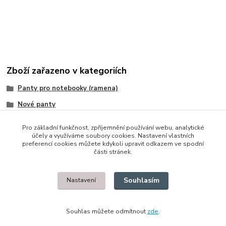
Zboží zařazeno v kategoriích
Panty pro notebooky (ramena)
Nové panty
HP/Compaq
Pro základní funkčnost, zpříjemnění používání webu, analytické
účely a využíváme soubory cookies. Nastavení vlastních
preferencí cookies můžete kdykoli upravit odkazem ve spodní
části stránek.
© 2014 - 2025 Díly pro notebooky
Souhlasím
Nastavení
Upravit sběr cookies.
Souhlas můžete odmítnout
zde
.