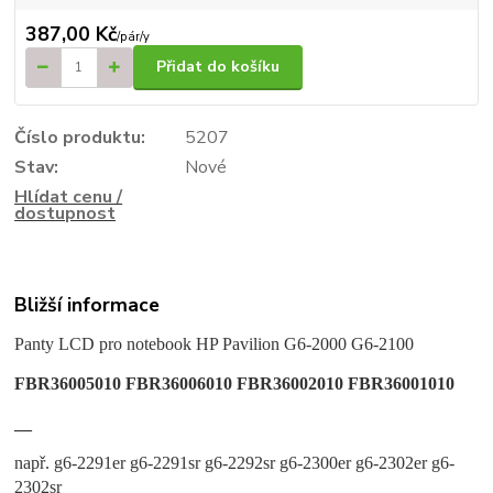
387,00 Kč
/
pár/y
Přidat do košíku
Číslo produktu:
5207
Stav:
Nové
Hlídat cenu /
dostupnost
Bližší informace
Panty LCD pro notebook HP Pavilion G6-2000 G6-2100
FBR36005010 FBR36006010 FBR36002010 FBR36001010
__
např. g6-2291er g6-2291sr g6-2292sr g6-2300er g6-2302er g6-
2302sr