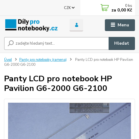
0
ks
CZK
za
0,00 Kč
Menu
Hledat
Úvod
Panty pro notebooky (ramena)
Panty LCD pro notebook HP Pavilion
G6-2000 G6-2100
Panty LCD pro notebook HP
Pavilion G6-2000 G6-2100