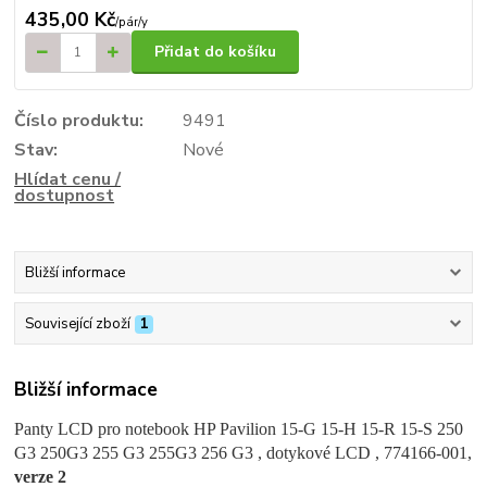
435,00 Kč
/
pár/y
Přidat do košíku
Číslo produktu:
9491
Stav:
Nové
Hlídat cenu /
dostupnost
Bližší informace
Související zboží
1
Bližší informace
Panty LCD pro notebook HP Pavilion 15-G 15-H 15-R 15-S
250
G3
250G3
255 G3
255G3
256 G3
, dotykové LCD , 774166-001,
verze 2