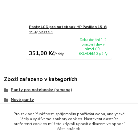
Panty LCD pro notebook HP Pavilion 15-G
15-R, verze 1
Doba dodání 1-2
pracovní dny v
rámci ČR ,
351,00 Kč
SKLADEM 2 pár/y
/
pár/y
Zboží zařazeno v kategoriích
Panty pro notebooky (ramena)
Nové panty
HP/Compaq
Pro základní funkčnost, zpříjemnění používání webu, analytické
účely a využíváme soubory cookies. Nastavení vlastních
preferencí cookies můžete kdykoli upravit odkazem ve spodní
části stránek.