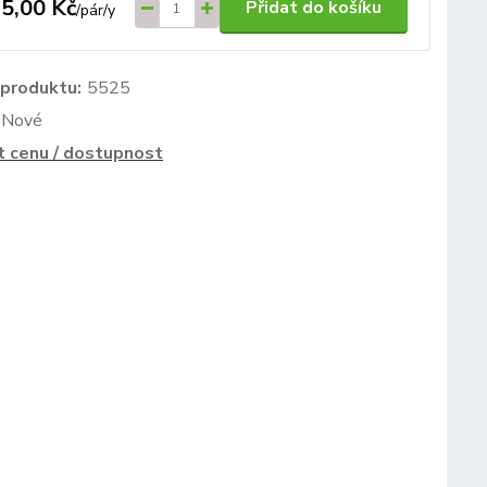
5,00 Kč
Přidat do košíku
/
pár/y
 produktu:
5525
Nové
t cenu / dostupnost