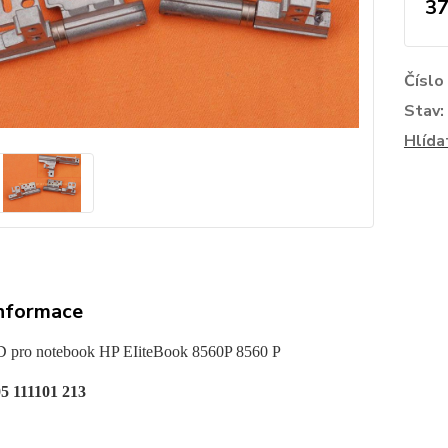
37
Číslo
Stav:
Hlída
informace
 pro notebook HP EIiteBook 8560P 8560 P
5 111101 213