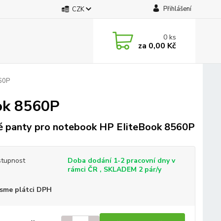
Přihlášení
CZK
0
ks
za
0,00 Kč
560P
ok 8560P
 panty pro notebook HP EIiteBook 8560P
tupnost
Doba dodání 1-2 pracovní dny v
rámci ČR , SKLADEM 2 pár/y
sme plátci DPH