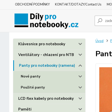
OBCHODNÍ PODMÍNKY
KONTAKT/DOTAZY/Contact Us
MO
Úvod
P
Klávesnice pro notebooky
Pant
Ventilátory - chlazení pro NTB
Panty pro notebooky (ramena)
Nové panty
Použité panty
LCD flex kabely pro notebooky
Paměti