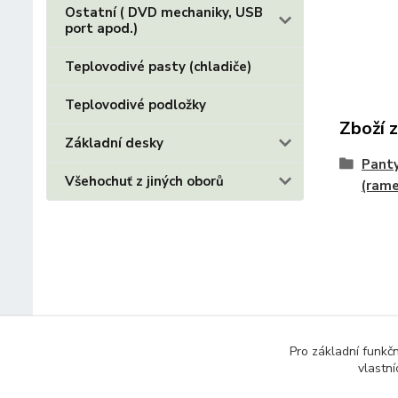
Ostatní ( DVD mechaniky, USB
port apod.)
Teplovodivé pasty (chladiče)
Teplovodivé podložky
Zboží 
Základní desky
Panty
Všehochuť z jiných oborů
(ram
Pro základní funkč
vlastní
© 2014 - 2025 Díly pro notebooky