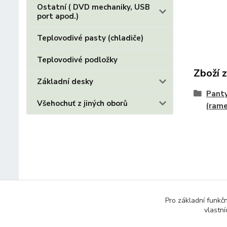
Ostatní ( DVD mechaniky, USB
port apod.)
Teplovodivé pasty (chladiče)
Teplovodivé podložky
Zboží 
Základní desky
Panty
Všehochuť z jiných oborů
(ram
Pro základní funkč
vlastní
© 2014 - 2025 Díly pro notebooky