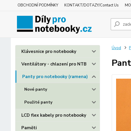
OBCHODNÍ PODMÍNKY
KONTAKT/DOTAZY/Contact Us
MO
Úvod
P
Klávesnice pro notebooky
Pant
Ventilátory - chlazení pro NTB
Panty pro notebooky (ramena)
Nové panty
Použité panty
LCD flex kabely pro notebooky
Paměti