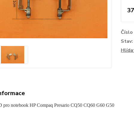
37
Číslo
Stav:
Hlída
informace
D pro notebook
HP Compaq Presario CQ50 CQ60 G60 G50