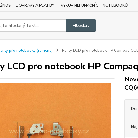
ŽNOSTI DOPRAVY A PLATBY
VÝKUP NEFUNKČNÍCH NOTEBOOKŮ
Hledat
anty pro notebooky (ramena)
Panty LCD pro notebook HP Compaq CQ
y LCD pro notebook HP Compa
Nové
CQ6
Dos
Nej