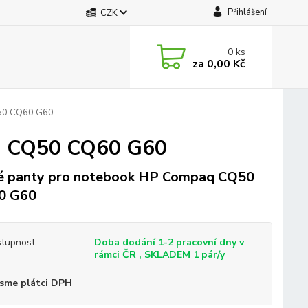
Přihlášení
CZK
0
ks
za
0,00 Kč
50 CQ60 G60
q CQ50 CQ60 G60
 panty pro notebook HP Compaq CQ50
0 G60
tupnost
Doba dodání 1-2 pracovní dny v
rámci ČR , SKLADEM 1 pár/y
sme plátci DPH