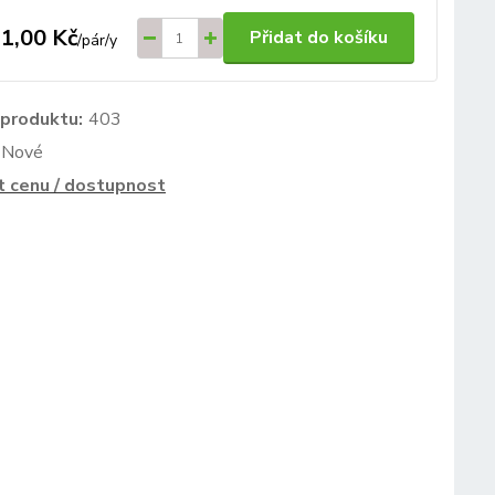
1,00 Kč
Přidat do košíku
/
pár/y
 produktu:
403
Nové
t cenu / dostupnost