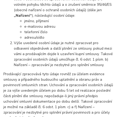
volném pohybu těchto údajů a o zrušení směrnice 95/46/ES
(obecné nařízení o ochraně osobních údajů) (dále jen
„Nařízení“
), následující osobní údaje:
jméno, příjmení
e-mailovou adresu
telefonní číslo
adresu/sídlo
Výše uvedené osobní údaje je nutné zpracovat pro
odbavení objednávek a další plnění ze smlouvy, pokud mezi
vámi a prodávajícím dojde k uzavření kupní smlouvy. Takové
zpracování osobních údajů umožňuje čl. 6 odst. 1 písm. b)
Nařízení – zpracování je nezbytné pro splnění smlouvy.
Prodávající zpracovává tyto údaje rovněž za účelem evidence
smlouvy a případného budoucího uplatnění a obranu práv a
povinností smluvních stran. Uchování a zpracování osobních údajů
je za výše uvedeným účelem po dobu 5 let od realizace poslední
části plnění dle smlouvy, nepožaduje-li jiný právní předpis
uchování smluvní dokumentace po dobu delší. Takové zpracování
je možné na základě čl. 6 odst. 1 písm. c) a f) Nařízení –
zpracování je nezbytné pro splnění právní povinnosti a pro účely