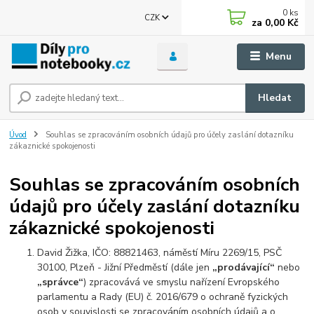
0
ks
CZK
za
0,00 Kč
Menu
Hledat
Úvod
Souhlas se zpracováním osobních údajů pro účely zaslání dotazníku
zákaznické spokojenosti
Souhlas se zpracováním osobních
údajů pro účely zaslání dotazníku
zákaznické spokojenosti
David Žižka, IČO: 88821463, náměstí Míru 2269/15, PSČ
30100, Plzeň - Jižní Předměstí (dále jen
„prodávající“
nebo
„správce“
) zpracovává ve smyslu nařízení Evropského
parlamentu a Rady (EU) č. 2016/679 o ochraně fyzických
osob v souvislosti se zpracováním osobních údajů a o