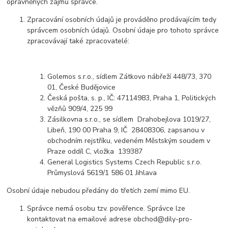
oprávněných zájmů správce.
Zpracování osobních údajů je prováděno prodávajícím tedy
správcem osobních údajů. Osobní údaje pro tohoto správce
zpracovávají také zpracovatelé:
Golemos s.r.o., sídlem Zátkovo nábřeží 448/73, 370
01, České Budějovice
Česká pošta, s. p., IČ: 47114983, Praha 1, Politických
vězňů 909/4, 225 99
Zásilkovna s.r.o., se sídlem Drahobejlova 1019/27,
Libeň, 190 00 Praha 9, IČ 28408306, zapsanou v
obchodním rejstříku, vedeném Městským soudem v
Praze oddíl C, vložka 139387
General Logistics Systems Czech Republic s.r.o.
Průmyslová 5619/1 586 01 Jihlava
Osobní údaje nebudou předány do třetích zemí mimo EU.
Správce nemá osobu tzv. pověřence. Správce lze
kontaktovat na emailové adrese obchod@dily-pro-