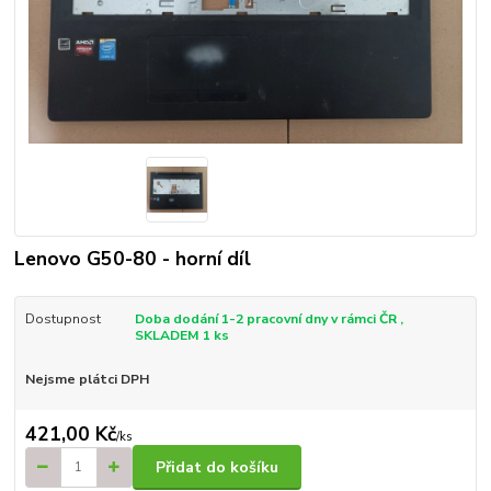
Lenovo G50-80 - horní díl
Dostupnost
Doba dodání 1-2 pracovní dny v rámci ČR ,
SKLADEM 1 ks
Nejsme plátci DPH
421,00 Kč
/
ks
Přidat do košíku