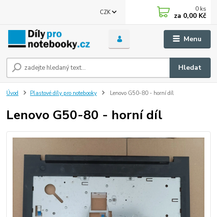
0
ks
CZK
za
0,00 Kč
Menu
Hledat
Úvod
Plastové díly pro notebooky
Lenovo G50-80 - horní díl
Lenovo G50-80 - horní díl