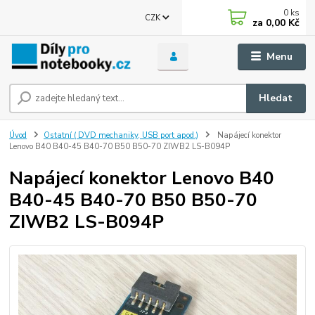
0
ks
CZK
za
0,00 Kč
Menu
Hledat
Úvod
Ostatní ( DVD mechaniky, USB port apod.)
Napájecí konektor
Lenovo B40 B40-45 B40-70 B50 B50-70 ZIWB2 LS-B094P
Napájecí konektor Lenovo B40
B40-45 B40-70 B50 B50-70
ZIWB2 LS-B094P