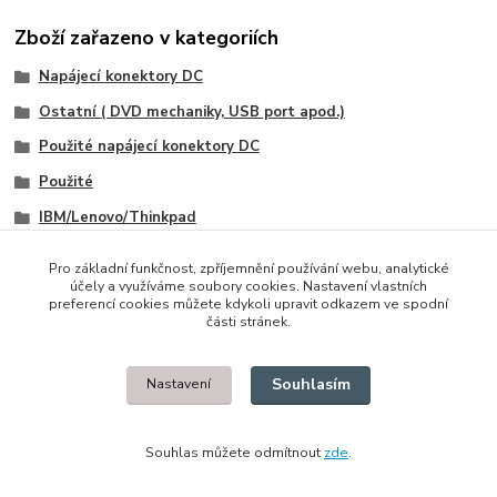
Zboží zařazeno v kategoriích
Napájecí konektory DC
Ostatní ( DVD mechaniky, USB port apod.)
Použité napájecí konektory DC
Použité
IBM/Lenovo/Thinkpad
IBM/Lenovo/Thinkpad
Pro základní funkčnost, zpříjemnění používání webu, analytické
účely a využíváme soubory cookies. Nastavení vlastních
preferencí cookies můžete kdykoli upravit odkazem ve spodní
části stránek.
© 2014 - 2025 Díly pro notebooky
Souhlasím
Nastavení
Upravit sběr cookies.
Souhlas můžete odmítnout
zde
.