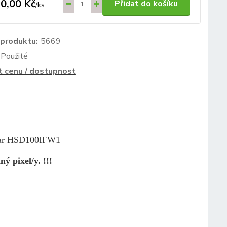
0,00 Kč
Přidat do košíku
/
ks
 produktu:
5669
Použité
t cenu / dostupnost
star HSD100IFW1
ý pixel/y. !!!