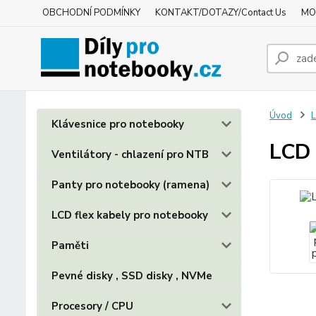
OBCHODNÍ PODMÍNKY
KONTAKT/DOTAZY/Contact Us
MO
Úvod
L
Klávesnice pro notebooky
LCD 
Ventilátory - chlazení pro NTB
Panty pro notebooky (ramena)
LCD flex kabely pro notebooky
Paměti
Pevné disky , SSD disky , NVMe
Procesory / CPU