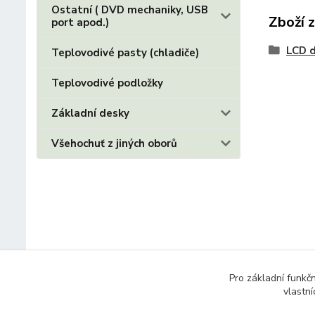
Ostatní ( DVD mechaniky, USB
Zboží 
port apod.)
LCD d
Teplovodivé pasty (chladiče)
Teplovodivé podložky
Základní desky
Všehochuť z jiných oborů
Pro základní funkč
vlastní
© 2014 - 2025 Díly pro notebooky