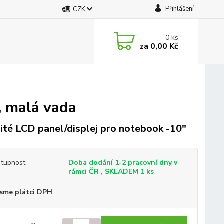
Přihlášení
CZK
0
ks
za
0,00 Kč
, malá vada
ité LCD panel/displej pro notebook -10"
tupnost
Doba dodání 1-2 pracovní dny v
rámci ČR , SKLADEM 1 ks
sme plátci DPH