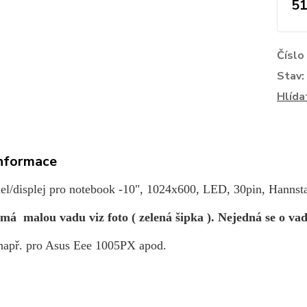
51
Číslo
Stav:
Hlída
informace
l/displej pro notebook -10", 1024x600, LED, 30pin, Hann
má malou vadu viz foto ( zelená šipka ). Nejedná se o vadn
apř. pro Asus Eee 1005PX apod.