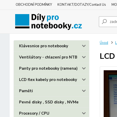
OBCHODNÍ PODMÍNKY
KONTAKT/DOTAZY/Contact Us
MO
Úvod
L
Klávesnice pro notebooky
LCD 
Ventilátory - chlazení pro NTB
Panty pro notebooky (ramena)
LCD flex kabely pro notebooky
Paměti
Pevné disky , SSD disky , NVMe
Procesory / CPU