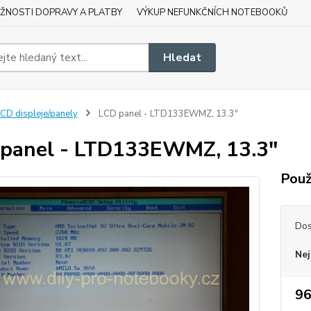
ŽNOSTI DOPRAVY A PLATBY
VÝKUP NEFUNKČNÍCH NOTEBOOKŮ
Hledat
CD displeje/panely
LCD panel - LTD133EWMZ, 13.3"
panel - LTD133EWMZ, 13.3"
Použ
Dos
Nej
96