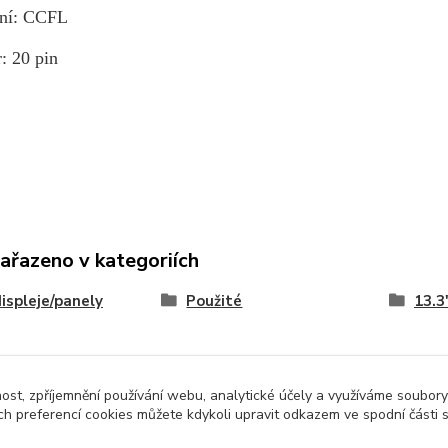
ení: CCFL
: 20 pin
zařazeno v kategoriích
ispleje/panely
Použité
13.3
nost, zpříjemnění používání webu, analytické účely a využíváme soubory
ch preferencí cookies můžete kdykoli upravit odkazem ve spodní části 