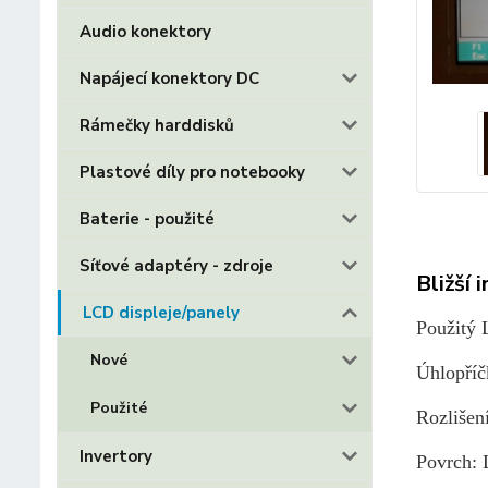
Audio konektory
Napájecí konektory DC
Rámečky harddisků
Plastové díly pro notebooky
Baterie - použité
Síťové adaptéry - zdroje
Bližší 
LCD displeje/panely
Použitý 
Nové
Úhlopříčk
Použité
Rozliše
Invertory
Povrch: 