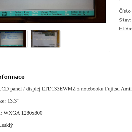
Číslo
Stav:
Hlída
informace
LCD panel / displej LTD133EWMZ z notebooku Fujitsu Amil
a: 13.3''
ní: WXGA 1280x800
Lesklý