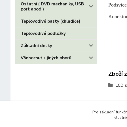
Ostatní ( DVD mechaniky, USB
Podsvíc
port apod.)
Konektor
Teplovodivé pasty (chladiče)
Teplovodivé podložky
Základní desky
Všehochuť z jiných oborů
Zboží 
LCD d
Pro základní funkč
vlastní
© 2014 - 2025 Díly pro notebooky