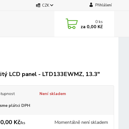
Přihlášení
CZK
0
ks
za
0,00 Kč
itý LCD panel - LTD133EWMZ, 13.3"
tupnost
Není skladem
sme plátci DPH
0,00 Kč
Momentálně není skladem
/
ks