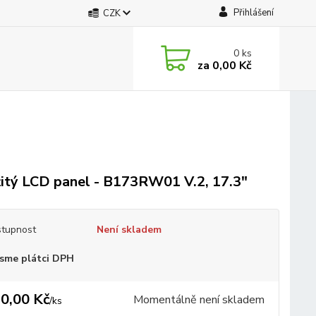
Přihlášení
CZK
0
ks
za
0,00 Kč
itý LCD panel - B173RW01 V.2, 17.3"
tupnost
Není skladem
sme plátci DPH
0,00 Kč
Momentálně není skladem
/
ks