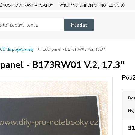
ŽNOSTI DOPRAVY A PLATBY
VÝKUP NEFUNKČNÍCH NOTEBOOKŮ
Hledat
CD displeje/panely
LCD panel - B173RW01 V.2, 17.3"
panel - B173RW01 V.2, 17.3"
Použ
Dos
Nej
91