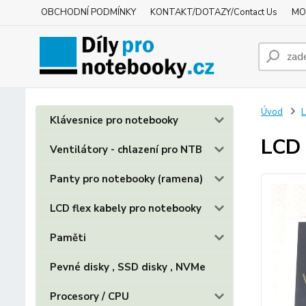
OBCHODNÍ PODMÍNKY
KONTAKT/DOTAZY/Contact Us
MO
Úvod
L
Klávesnice pro notebooky
LCD 
Ventilátory - chlazení pro NTB
Panty pro notebooky (ramena)
LCD flex kabely pro notebooky
Paměti
Pevné disky , SSD disky , NVMe
Procesory / CPU