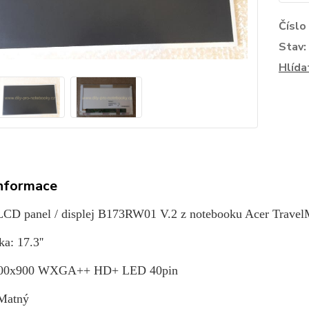
Číslo
Stav:
Hlída
informace
LCD panel / displej B173RW01 V.2 z notebooku Acer Trave
a: 17.3''
600x900 WXGA++ HD+ LED 40pin
 Matný