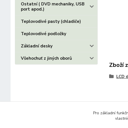
Ostatní ( DVD mechaniky, USB
port apod.)
Teplovodivé pasty (chladiče)
Teplovodivé podložky
Základní desky
Všehochuť z jiných oborů
Zboží 
LCD d
Pro základní funkč
vlastní
© 2014 - 2025 Díly pro notebooky