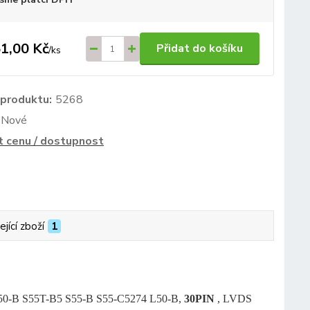
1,00 Kč
Přidat do košíku
/
ks
 produktu:
5268
Nové
t cenu / dostupnost
ející zboží
1
0 S50-B S55T-B5 S55-B S55-C5274 L50-B,
30PIN
, LVDS