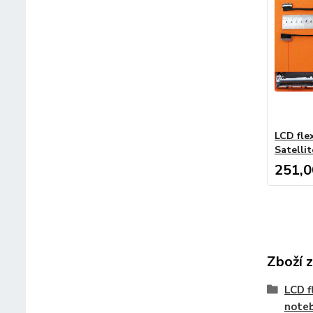
LCD fle
Satelli
251,0
Zboží 
LCD f
note