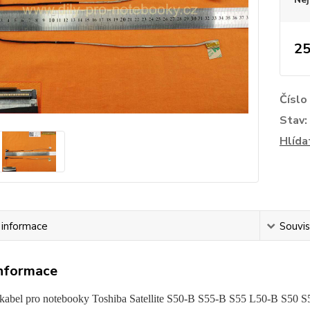
25
Číslo
Stav:
Hlída
í informace
Souvis
informace
kabel pro notebooky Toshiba Satellite S50-B S55-B S55 L50-B S5