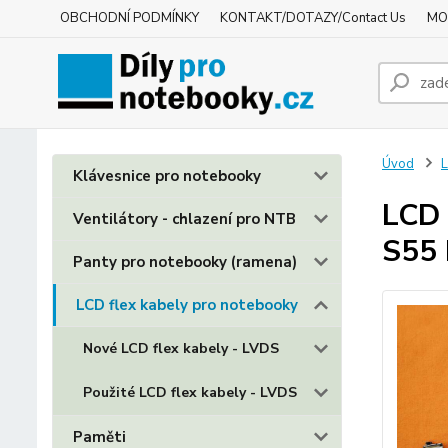
OBCHODNÍ PODMÍNKY
KONTAKT/DOTAZY/Contact Us
MO
Úvod
L
Klávesnice pro notebooky
LCD 
Ventilátory - chlazení pro NTB
S55 
Panty pro notebooky (ramena)
LCD flex kabely pro notebooky
Nové LCD flex kabely - LVDS
Použité LCD flex kabely - LVDS
Paměti