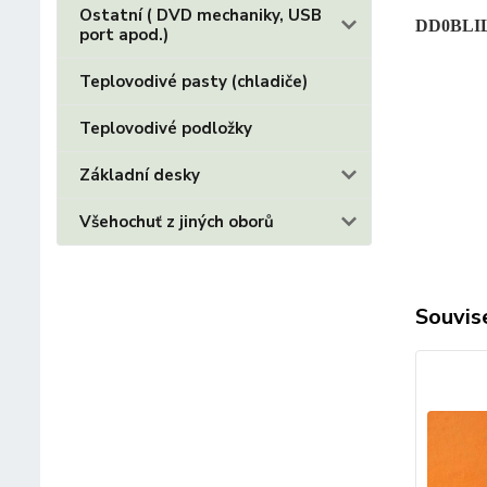
Ostatní ( DVD mechaniky, USB
DD0BLI
port apod.)
Teplovodivé pasty (chladiče)
Teplovodivé podložky
Základní desky
Všehochuť z jiných oborů
Souvise