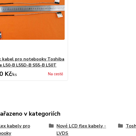
x kabel pro notebooky Toshiba
te L50-B L55D-B S55-B L50T
0 Kč
Na cestě
/
ks
zařazeno v kategoriích
lex kabely pro
Nové LCD flex kabely -
Tosh
booky
LVDS