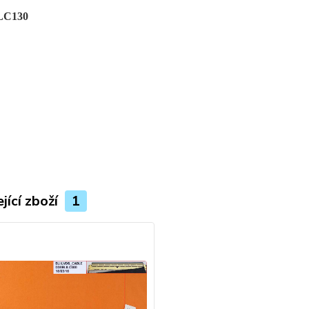
LC130
jící zboží
1