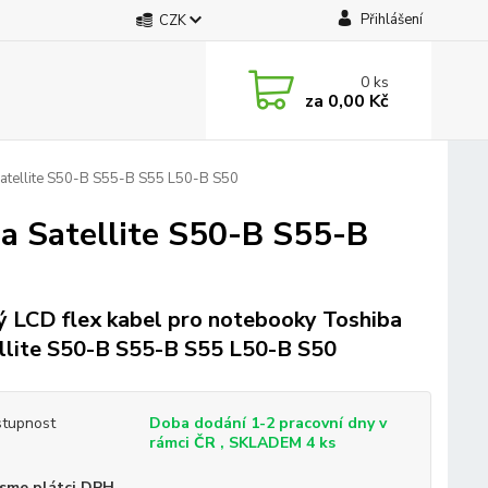
Přihlášení
CZK
0
ks
za
0,00 Kč
Satellite S50-B S55-B S55 L50-B S50
ba Satellite S50-B S55-B
 LCD flex kabel pro notebooky Toshiba
llite S50-B S55-B S55 L50-B S50
tupnost
Doba dodání 1-2 pracovní dny v
rámci ČR , SKLADEM 4 ks
sme plátci DPH