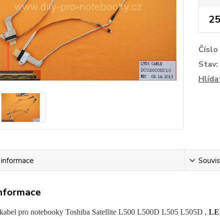
25
Číslo
Stav:
Hlída
í informace
Souvis
informace
kabel pro notebooky Toshiba Satellite L500 L500D L505 L505D ,
LE