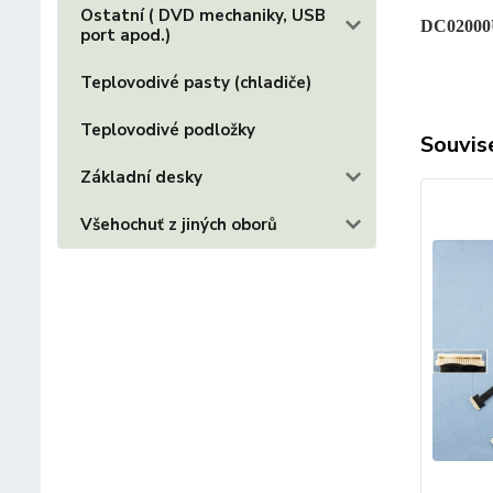
Ostatní ( DVD mechaniky, USB
DC0200
port apod.)
Teplovodivé pasty (chladiče)
Teplovodivé podložky
Souvise
Základní desky
Všehochuť z jiných oborů