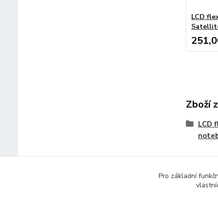
LCD fle
Satellit
251,0
Zboží 
LCD f
note
Pro základní funkč
vlastní
© 2014 - 2025 Díly pro notebooky