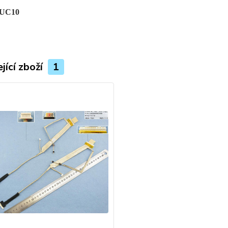
0UC10
jící zboží
1