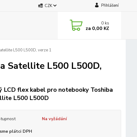
Přihlášení
CZK
0
ks
za
0,00 Kč
atellite L500 L500D, verze 1
a Satellite L500 L500D,
 LCD flex kabel pro notebooky Toshiba
llite L500 L500D
tupnost
Na vyžádání
sme plátci DPH