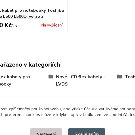
x kabel pro notebooky Toshiba
e L500 L500D, verze 2
0 Kč
Na vyžádání
/
ks
zařazeno v kategoriích
lex kabely pro
Nové LCD flex kabely -
Tosh
booky
LVDS
nost, zpříjemnění používání webu, analytické účely a využíváme soubory
ch preferencí cookies můžete kdykoli upravit odkazem ve spodní části 
Upravit sběr cookies.
Souhlasím
Nastavení