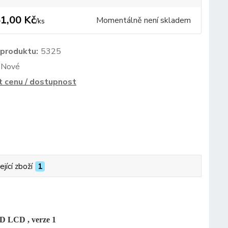
1,00 Kč
Momentálně není skladem
/
ks
 produktu:
5325
Nové
t cenu / dostupnost
ející zboží
1
D LCD , verze 1