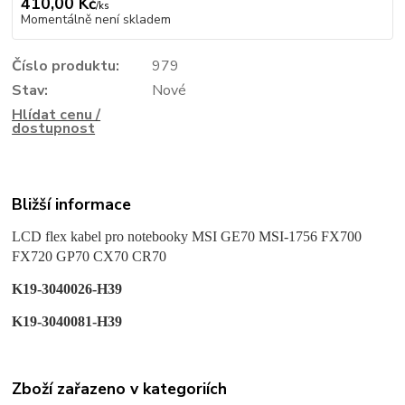
410,00 Kč
/
ks
Momentálně není skladem
Číslo produktu:
979
Stav:
Nové
Hlídat cenu /
dostupnost
Bližší informace
LCD flex kabel pro notebooky MSI GE70 MSI-1756 FX700
FX720 GP70 CX70 CR70
K19-3040026-H39
K19-3040081-H39
Zboží zařazeno v kategoriích