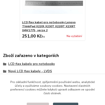
LCD flex kabel pro notebooky Lenovo
ThinkPad X220t X230T X220IT X230IT
04W1775 , verze 2
251,00 Kč
Na vyžádání
/
ks
Zboží zařazeno v kategoriích
LCD flex kabely pro notebooky
Nové LCD flex kabely - LVDS
IBM/Lenovo/Thinkpad
Pro základní funkčnost, zpříjemnění používání webu, analytické
účely a využíváme soubory cookies. Nastavení vlastních
preferencí cookies můžete kdykoli upravit odkazem ve spodní
části stránek.
© 2014 - 2025 Díly pro notebooky