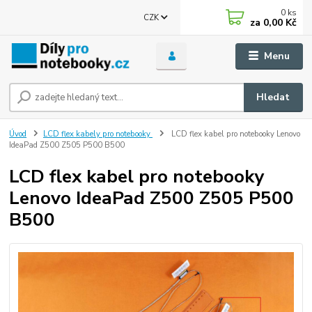
0
ks
CZK
za
0,00 Kč
Menu
Hledat
Úvod
LCD flex kabely pro notebooky
LCD flex kabel pro notebooky Lenovo
IdeaPad Z500 Z505 P500 B500
LCD flex kabel pro notebooky
Lenovo IdeaPad Z500 Z505 P500
B500