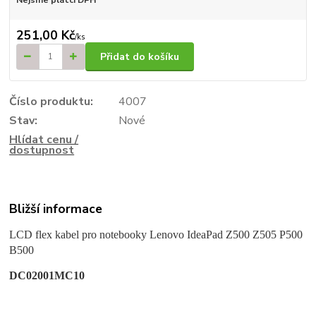
251,00 Kč
/
ks
Přidat do košíku
Číslo produktu:
4007
Stav:
Nové
Hlídat cenu /
dostupnost
Bližší informace
LCD flex kabel pro notebooky Lenovo IdeaPad Z500 Z505 P500
B500
DC02001MC10