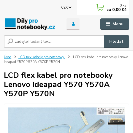
0
ks
CZK
za
0,00 Kč
Menu
Hledat
Úvod
LCD flex kabely pro notebooky
LCD flex kabel pro notebooky Lenovo
Ideapad Y570 Y570A Y570P Y570N
LCD flex kabel pro notebooky
Lenovo Ideapad Y570 Y570A
Y570P Y570N