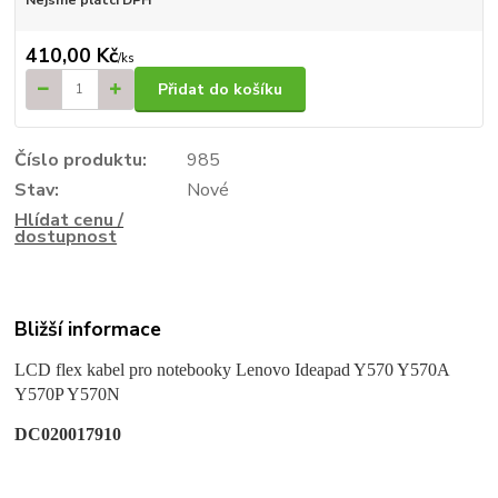
410,00 Kč
/
ks
Přidat do košíku
Číslo produktu:
985
Stav:
Nové
Hlídat cenu /
dostupnost
Bližší informace
LCD flex kabel pro notebooky Lenovo Ideapad Y570 Y570A
Y570P Y570N
DC020017910