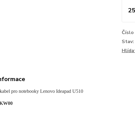
25
Číslo
Stav:
Hlída
informace
kabel pro notebooky Lenovo Ideapad
U510
1KW00