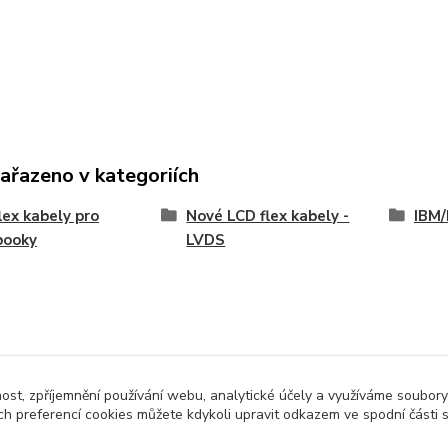
zařazeno v kategoriích
lex kabely pro
Nové LCD flex kabely -
IBM/
booky
LVDS
nost, zpříjemnění používání webu, analytické účely a využíváme soubory
ch preferencí cookies můžete kdykoli upravit odkazem ve spodní části 