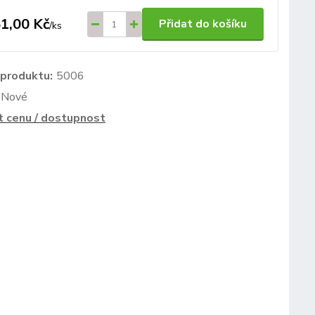
1,00 Kč
Přidat do košíku
/
ks
 produktu:
5006
Nové
t cenu / dostupnost