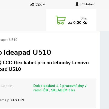
Přihlášení
CZK
0
ks
za
0,00 Kč
deapad U510
o Ideapad U510
 LCD flex kabel pro notebooky Lenovo
pad U510
tupnost
Doba dodání 1-2 pracovní dny v
rámci ČR , SKLADEM 3 ks
sme plátci DPH