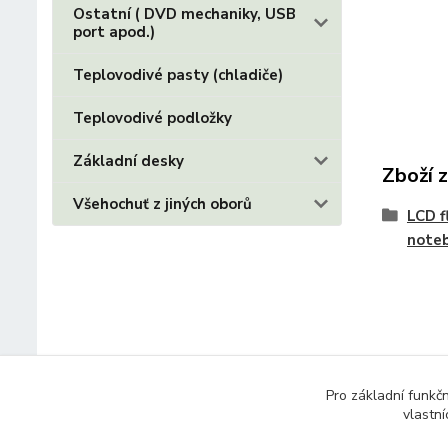
Ostatní ( DVD mechaniky, USB
port apod.)
Teplovodivé pasty (chladiče)
Teplovodivé podložky
Základní desky
Zboží 
Všehochuť z jiných oborů
LCD f
note
Pro základní funkč
vlastní
© 2014 - 2025 Díly pro notebooky