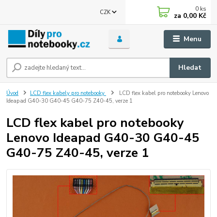
0
ks
CZK
za
0,00 Kč
Menu
Hledat
Úvod
LCD flex kabely pro notebooky
LCD flex kabel pro notebooky Lenovo
Ideapad G40-30 G40-45 G40-75 Z40-45, verze 1
LCD flex kabel pro notebooky
Lenovo Ideapad G40-30 G40-45
G40-75 Z40-45, verze 1