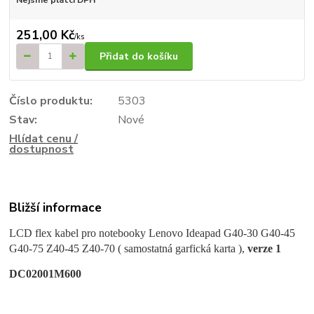
251,00 Kč
/
ks
Přidat do košíku
Číslo produktu:
5303
Stav:
Nové
Hlídat cenu /
dostupnost
Bližší informace
LCD flex kabel pro notebooky Lenovo Ideapad G40-30 G40-45
G40-75 Z40-45 Z40-70 ( samostatná garfická karta ),
verze 1
DC02001M600