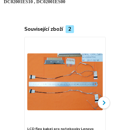
DC02001ES10 , DC02001ES00
Související zboží
2
LCD flex kabel pro notebooky Lenovo
LCD flex ka