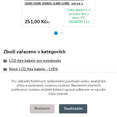
G580 G585 G580A G480 G485 , verze 1
G580 G585 , 
Doba dodání 1-2
pracovní dny v
rámci ČR ,
251,00 Kč
379,00 K
SKLADEM 1 ks
/
ks
Zboží zařazeno v kategoriích
LCD flex kabely pro notebooky
Nové LCD flex kabely - LVDS
IBM/Lenovo/Thinkpad
Pro základní funkčnost, zpříjemnění používání webu, analytické
účely a využíváme soubory cookies. Nastavení vlastních
preferencí cookies můžete kdykoli upravit odkazem ve spodní
části stránek.
© 2014 - 2025 Díly pro notebooky
Souhlasím
Nastavení
Upravit sběr cookies.