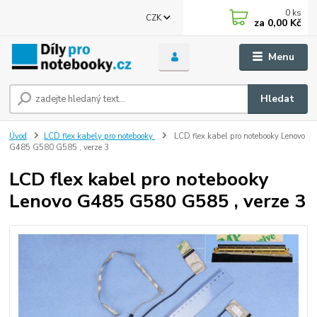
0
ks
CZK
za
0,00 Kč
Menu
Hledat
Úvod
LCD flex kabely pro notebooky
LCD flex kabel pro notebooky Lenovo
G485 G580 G585 , verze 3
LCD flex kabel pro notebooky
Lenovo G485 G580 G585 , verze 3