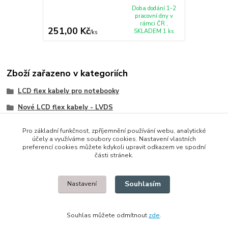
Doba dodání 1-2
pracovní dny v
rámci ČR ,
251,00 Kč
SKLADEM 1 ks
/
ks
Zboží zařazeno v kategoriích
LCD flex kabely pro notebooky
Nové LCD flex kabely - LVDS
IBM/Lenovo/Thinkpad
Pro základní funkčnost, zpříjemnění používání webu, analytické
účely a využíváme soubory cookies. Nastavení vlastních
preferencí cookies můžete kdykoli upravit odkazem ve spodní
části stránek.
© 2014 - 2025 Díly pro notebooky
Souhlasím
Nastavení
Upravit sběr cookies.
Souhlas můžete odmítnout
zde
.