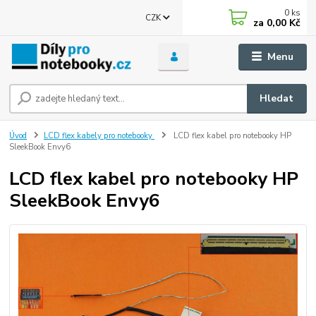
0
ks
CZK
za
0,00 Kč
Menu
Hledat
Úvod
LCD flex kabely pro notebooky
LCD flex kabel pro notebooky HP
SleekBook Envy6
LCD flex kabel pro notebooky HP
SleekBook Envy6