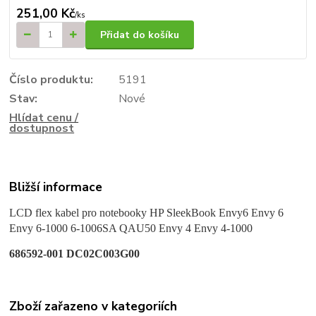
251,00 Kč
/
ks
Přidat do košíku
Číslo produktu:
5191
Stav:
Nové
Hlídat cenu /
dostupnost
Bližší informace
LCD flex kabel pro notebooky
HP SleekBook
Envy
6
Envy
6
Envy
6-1000 6-1006SA QAU50 Envy 4 Envy 4-1000
686592-001 DC02C003G00
Zboží zařazeno v kategoriích